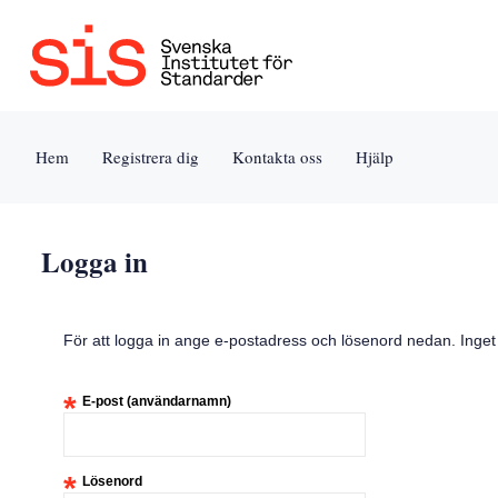
Jump
to
content
[s]
Hem
Registrera dig
Kontakta oss
Hjälp
»
Logga in
För att logga in ange e-postadress och lösenord nedan. Inge
*
E-post (användarnamn)
*
Lösenord