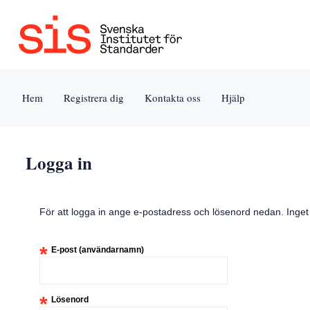
Jump
to
content
[s]
Hem
Registrera dig
Kontakta oss
Hjälp
»
Logga in
För att logga in ange e-postadress och lösenord nedan. Inge
*
E-post (användarnamn)
*
Lösenord