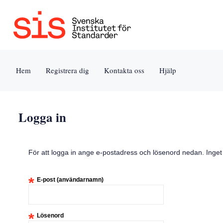
Jump
to
content
[s]
Hem
Registrera dig
Kontakta oss
Hjälp
»
Logga in
För att logga in ange e-postadress och lösenord nedan. Inge
*
E-post (användarnamn)
*
Lösenord