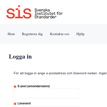
Jump
to
content
[s]
Hem
Registrera dig
Kontakta oss
Hjälp
»
Logga in
För att logga in ange e-postadress och lösenord nedan. Inge
*
E-post (användarnamn)
*
Lösenord