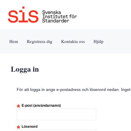
Jump
to
content
[s]
Hem
Registrera dig
Kontakta oss
Hjälp
»
Logga in
För att logga in ange e-postadress och lösenord nedan. Inge
*
E-post (användarnamn)
*
Lösenord