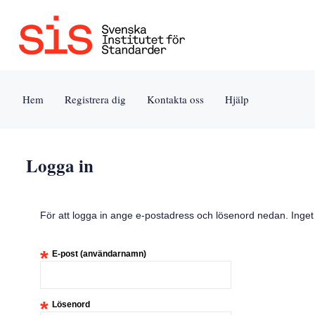
Jump
to
content
[s]
Hem
Registrera dig
Kontakta oss
Hjälp
»
Logga in
För att logga in ange e-postadress och lösenord nedan. Inge
*
E-post (användarnamn)
*
Lösenord