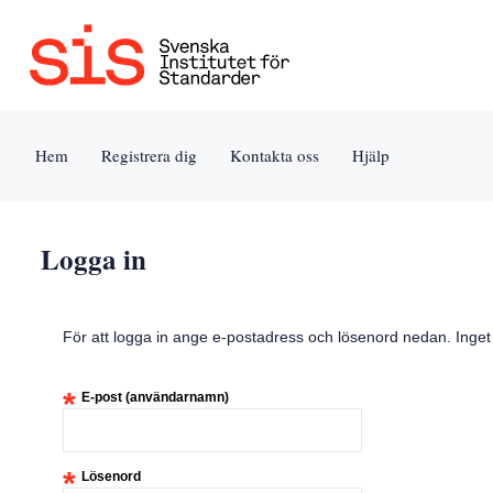
Jump
to
content
[s]
Hem
Registrera dig
Kontakta oss
Hjälp
»
Logga in
För att logga in ange e-postadress och lösenord nedan. Inge
*
E-post (användarnamn)
*
Lösenord