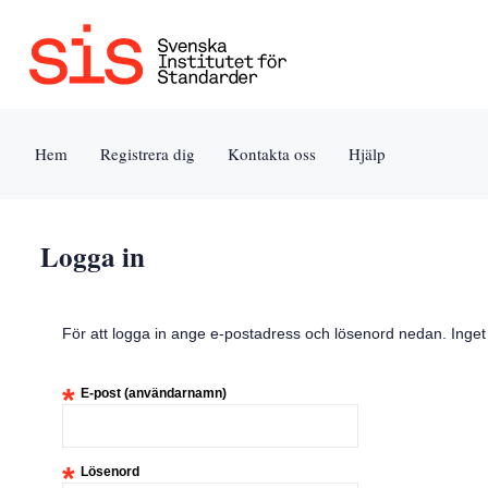
Jump
to
content
[s]
Hem
Registrera dig
Kontakta oss
Hjälp
»
Logga in
För att logga in ange e-postadress och lösenord nedan. Inge
*
E-post (användarnamn)
*
Lösenord