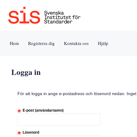
Jump
to
content
[s]
Hem
Registrera dig
Kontakta oss
Hjälp
»
Logga in
För att logga in ange e-postadress och lösenord nedan. Inge
*
E-post (användarnamn)
*
Lösenord